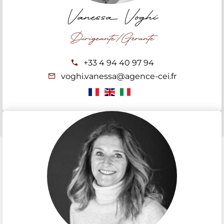
Vanessa Voghi
Dirigeante/Gérante
+33 4 94 40 97 94
voghi.vanessa@agence-cei.fr