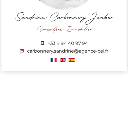
Sandrine Carbonnery-Junker
Conseillère Immobilier
+33 4 94 40 97 94
carbonnery.sandrine@agence-cei.fr