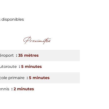
s disponibles
Proximités
éroport
35 mètres
utoroute
5 minutes
cole primaire
5 minutes
ennis
2 minutes