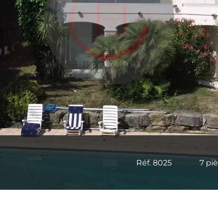
Réf. 8025
7 pi