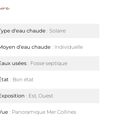
ire
Type d'eau chaude
Solaire
Moyen d'eau chaude
Individuelle
Eaux usées
Fosse septique
État
Bon état
Exposition
Est, Ouest
Vue
Panoramique Mer Collines