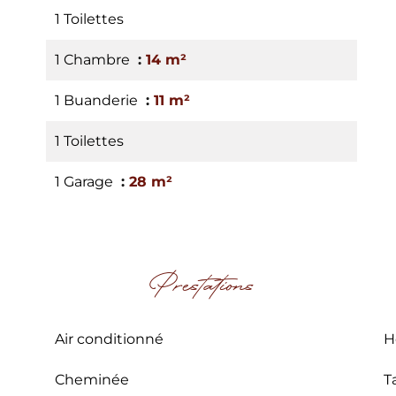
1 Toilettes
1 Chambre
14 m²
1 Buanderie
11 m²
1 Toilettes
1 Garage
28 m²
Prestations
Air conditionné
H
Cheminée
T