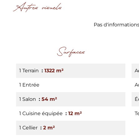
Autres visuels
Pas d'information
Surfaces
1 Terrain
1322 m²
A
1 Entrée
A
1 Salon
54 m²
É
1 Cuisine équipée
12 m²
T
1 Cellier
2 m²