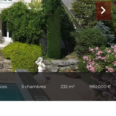
èces
5 chambres
232 m²
980 000 €