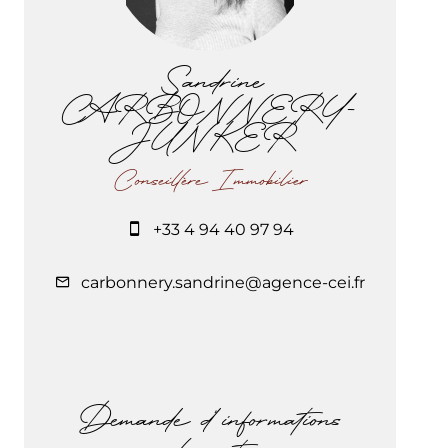
Sandrine
CARBONNERY-
JUNKER
Conseillère Immobilier
+33 4 94 40 97 94
carbonnery.sandrine@agence-cei.fr
Demande d'informations