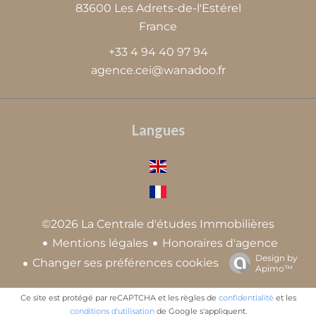
83600
Les Adrets-de-l'Estérel
France
+33 4 94 40 97 94
agence.cei@wanadoo.fr
Langues
©2026 La Centrale d'études Immobilières
Mentions légales
Honoraires d'agence
Design by
Changer ses préférences cookies
Apimo™
Ce site est protégé par reCAPTCHA et les règles de
confidentialité
et les
conditions d'utilisation
de Google s'appliquent.