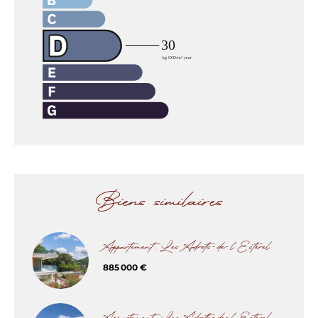
Biens similaires
Appartement, Les Adrets-de-l'Estérel
885 000 €