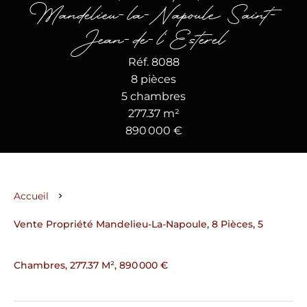
Mandelieu-la-Napoule Saint-
Jean-de-l'Esterel
Réf. 8088
8 pièces
5 chambres
277.37 m²
890 000 €
Accueil
Vente Propriété Mandelieu-La-Napoule, 8 Pièces, 5
Chambres, 277.37 M², 890 000 €